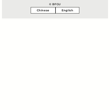
© BFGU
Chinese
English