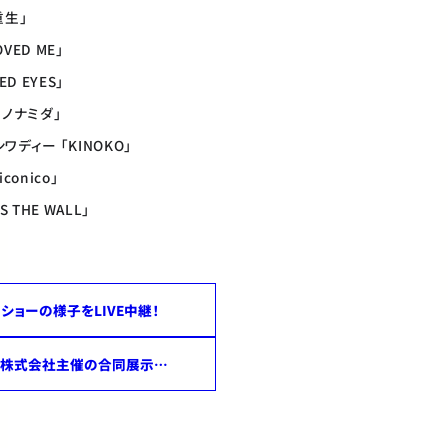
重生」
OVED ME」
ED EYES」
イノナミダ」
ワディー 「KINOKO」
conico」
 THE WALL」
修了ショーの様子をLIVE中継！
アッシュ・ペー・フランス株式会社主催の合同展示会「rooms EXPERIENCE38」に作品を出展