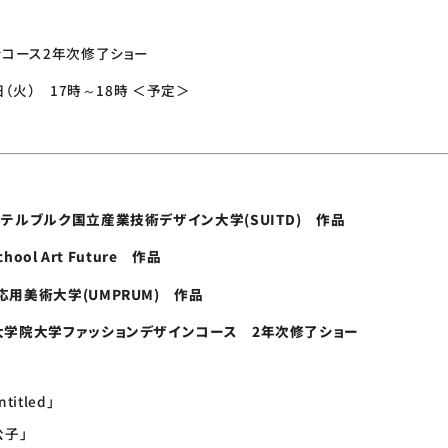
ンコース2年次修了ショー
日（火） 17時～18時 ＜予定＞
テルブルク国立産業技術デザイン大学(SUITD) 作品
hool Art Future 作品
用美術大学(UMPRUM) 作品
大学院大学ファッションデザインコース 2年次修了ショー
titled」
公子」