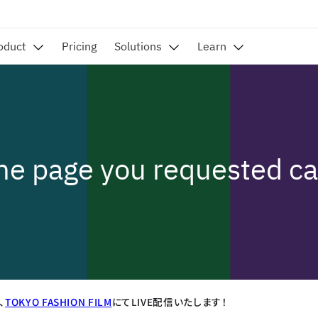
、
TOKYO FASHION FILM
にてLIVE配信いたします！