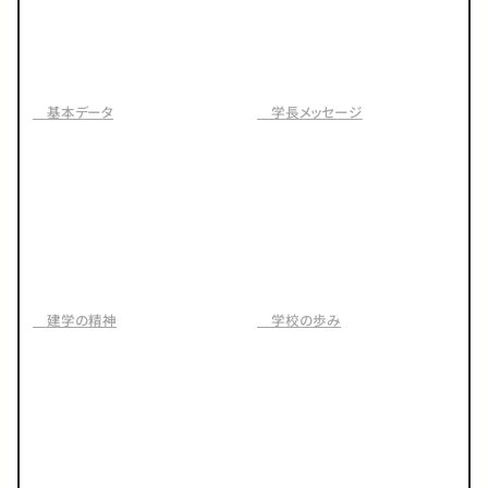
基本データ
学長メッセージ
建学の精神
学校の歩み