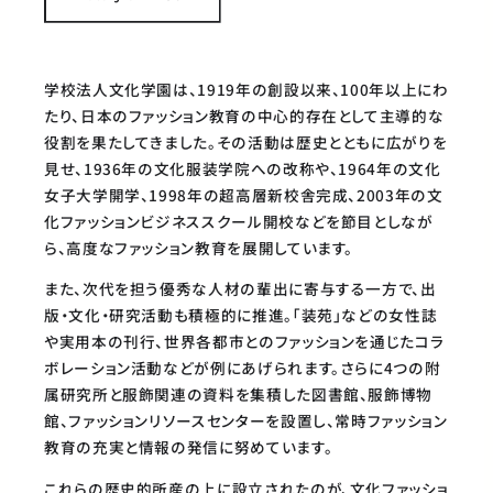
学校法人文化学園は、1919年の創設以来、100年以上にわ
たり、日本のファッション教育の中心的存在として主導的な
役割を果たしてきました。その活動は歴史とともに広がりを
見せ、1936年の文化服装学院への改称や、1964年の文化
女子大学開学、1998年の超高層新校舎完成、2003年の文
化ファッションビジネススクール開校などを節目としなが
ら、高度なファッション教育を展開しています。
また、次代を担う優秀な人材の輩出に寄与する一方で、出
版・文化・研究活動も積極的に推進。「装苑」などの女性誌
や実用本の刊行、世界各都市とのファッションを通じたコラ
ボレーション活動などが例にあげられます。さらに4つの附
属研究所と服飾関連の資料を集積した図書館、服飾博物
館、ファッションリソースセンターを設置し、常時ファッション
教育の充実と情報の発信に努めています。
これらの歴史的所産の上に設立されたのが、文化ファッショ