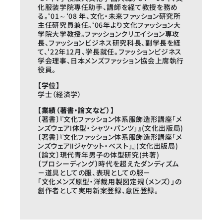
化服装学院専任助手、講師を経て教授を務め
る。‘01～‘08 年、文化・未来ファッション研究所
主任研究員兼任。‘06年より文化ファッション大
学院大学教授。ファッションクリエイション専攻
長、ファッションビジネス研究科長、副学長を経
て、‘22年12月、学長就任。ファッションビジネス
学会理事、日本メンズファッション協会上席執行
役員。
【学位】
学士（経済学）
【業績（著書・論文など）】
〔著書〕『文化ファッション体系服飾造形講座「メ
ンズウェアⅠ体型・シャツ・パンツ」』(文化出版局)
〔著書〕『文化ファッション体系服飾造形講座「メ
ンズウェアⅡジャケット・ベスト」』(文化出版局)
〔論文〕現代青年男子の体型研究(共著)
〔プロシーディング〕時代を超えたダンディズム
－道具としての服、表現としての服－
「文化メンズ原型・洋裁用製図定規（メンズ）」の
創作者として実用新案登録、意匠登録。